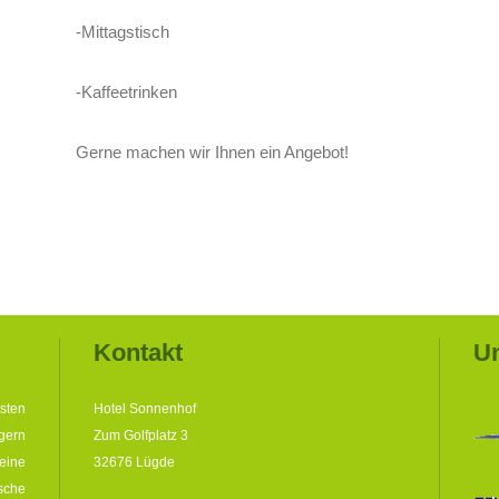
-Mittagstisch
-Kaffeetrinken
Gerne machen wir Ihnen ein Angebot!
Kontakt
Un
sten
Hotel Sonnenhof
gern
Zum Golfplatz 3
eine
32676 Lügde
sche