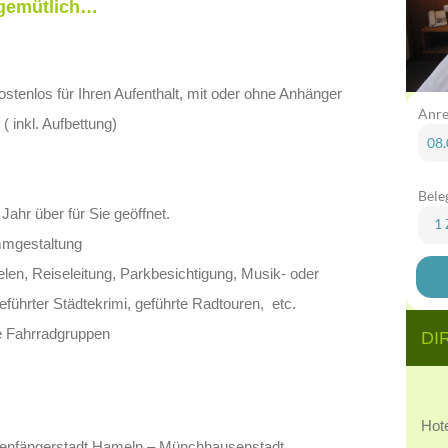
 gemütlich…
stenlos für Ihren Aufenthalt, mit oder ohne Anhänger
Anre
( inkl. Aufbettung)
Bele
Jahr über für Sie geöffnet.
1
mmgestaltung
len, Reiseleitung, Parkbesichtigung, Musik- oder
ührter Städtekrimi, geführte Radtouren, etc.
re Fahrradgruppen
DI
Hot
enfängerstadt Hameln – Münchhausenstadt