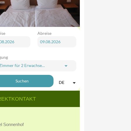
ise
Abreise
gung
 Zimmer
für
2 Erwachsene
Suchen
DE
REKTKONTAKT
el Sonnenhof