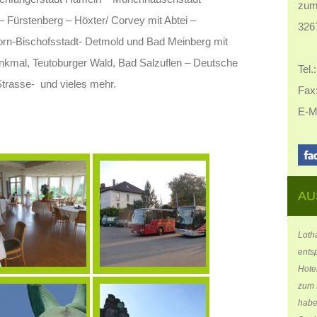
zum
 Fürstenberg – Höxter/ Corvey mit Abtei –
326
rn-Bischofsstadt- Detmold und Bad Meinberg mit
nkmal, Teutoburger Wald, Bad Salzuflen – Deutsche
Tel.
rasse- und vieles mehr.
Fax:
E-M
AU
Loth
ents
Hote
zum 
habe