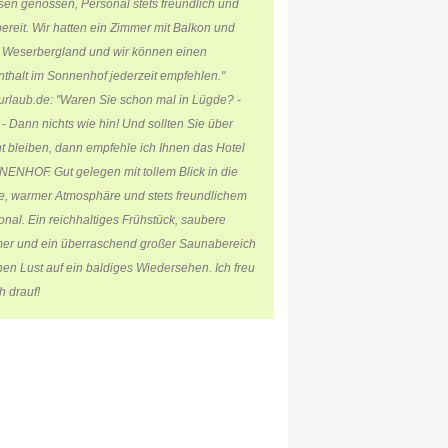
sen genossen, Personal stets freundlich und
bereit. Wir hatten ein Zimmer mit Balkon und
k Weserbergland und wir können einen
nthalt im Sonnenhof jederzeit empfehlen."
urlaub.de: "Waren Sie schon mal in Lügde? -
 - Dann nichts wie hin! Und sollten Sie über
t bleiben, dann empfehle ich Ihnen das Hotel
ENHOF. Gut gelegen mit tollem Blick in die
e, warmer Atmosphäre und stets freundlichem
onal. Ein reichhaltiges Frühstück, saubere
er und ein überraschend großer Saunabereich
en Lust auf ein baldiges Wiedersehen. Ich freu
h drauf!