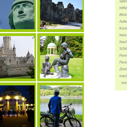
Spei
hilfs
Blic
Aufe
Kurz
Nein
Nach
SONN
Fern
Pers
Zimm
mach
´ mic