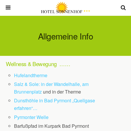
Allgemeine Info
Wellness & Bewegung ……
Hufelandtherme
Salz & Sole: in der Wandelhalle, am
Brunnenplatz
und in der Therme
Dunsthöhle in Bad Pyrmont „Quellgase
erfahren“…
Pyrmonter Welle
Barfußpfad im Kurpark Bad Pyrmont