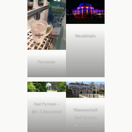
Wandelhalle
Pyrmonter
heilwasser
Bad Pyrmont –
Wasserschloß
@A.K.Sonnenhof
Bad Pyrmont
a.K.Sonnenhof